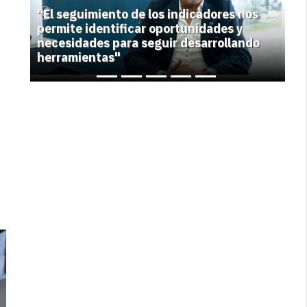
"El seguimiento de los indicadores nos
Previous
Next
permite identificar oportunidades y
necesidades para seguir desarrollando
herramientas"