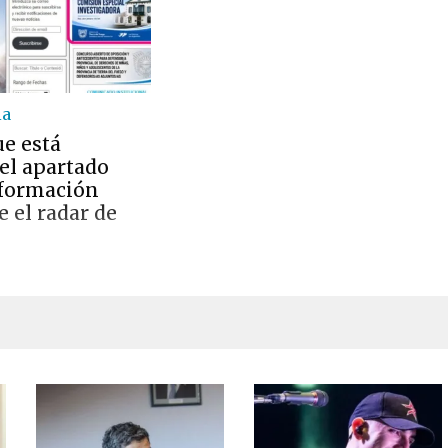
ia
ue está
el apartado
nformación
e el radar de