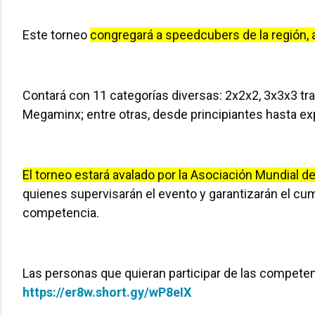
Este torneo
congregará a speedcubers de la región, a
Contará con 11 categorías diversas: 2x2x2, 3x3x3 tr
Megaminx; entre otras, desde principiantes hasta ex
El torneo estará avalado por la Asociación Mundial d
quienes supervisarán el evento y garantizarán el cu
competencia.
Las personas que quieran participar de las competenc
https://er8w.short.gy/wP8eIX