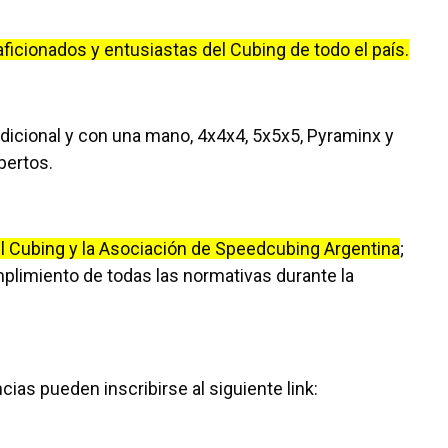
ficionados y entusiastas del Cubing de todo el país.
adicional y con una mano, 4x4x4, 5x5x5, Pyraminx y
pertos.
el Cubing y la Asociación de Speedcubing Argentina
;
mplimiento de todas las normativas durante la
ias pueden inscribirse al siguiente link: