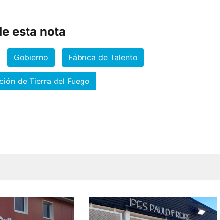
e esta nota
Gobierno
Fábrica de Talento
ción de Tierra del Fuego