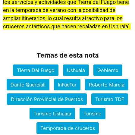
los servicios y actividades que Tierra del Fuego tiene
en la temporada de verano con la posibilidad de
ampliar itinerarios, lo cual resulta atractivo para los
cruceros antárticos que hacen recaladas en Ushuaia”.
Temas de esta nota
Tierra Del Fuego
Ushuaia
Gobierno
Dante Querciali
InFueTur
Roberto Murcia
Dirección Provincial de Puertos
Turismo TDF
Turismo Ushuaia
Turismo
Temporada de cruceros