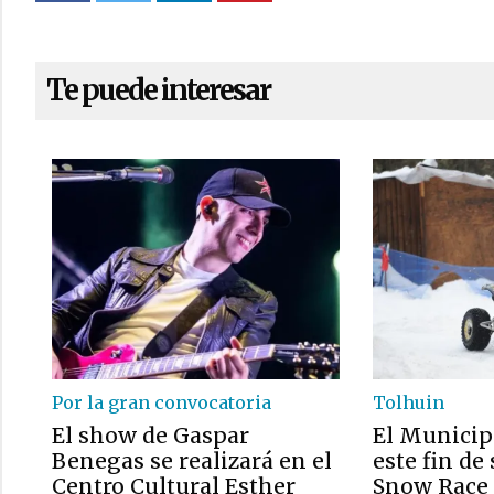
Te puede interesar
Por la gran convocatoria
Tolhuin
El show de Gaspar
El Munici
Benegas se realizará en el
este fin de
Centro Cultural Esther
Snow Race