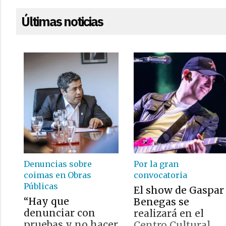
Últimas noticias
Denuncias sobre
Por la gran
coimas en Obras
convocatoria
Públicas
El show de Gaspar
“Hay que
Benegas se
denunciar con
realizará en el
pruebas y no hacer
Centro Cultural