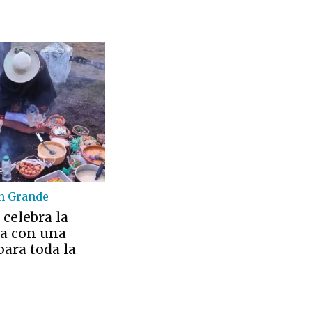
n Grande
celebra la
 con una
ara toda la
d