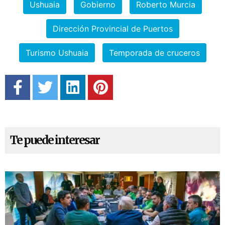
Ushuaia
Gobierno
Roberto Murcia
Dirección Provincial de Puertos
Turismo Ushuaia
Temporada de cruceros
Te puede interesar