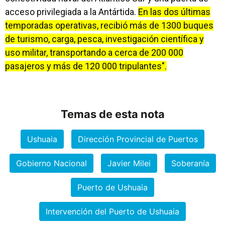
acceso privilegiada a la Antártida.
En las dos últimas
temporadas operativas, recibió más de 1300 buques
de turismo, carga, pesca, investigación científica y
uso militar, transportando a cerca de 200 000
pasajeros y más de 120 000 tripulantes".
Temas de esta nota
Ushuaia
Dirección Provincial de Puertos
Gobierno Nacional
Javier Milei
Soberanía
Puerto de Ushuaia
Intervención del Puerto de Ushuaia