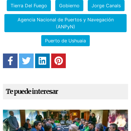
Tierra Del Fuego
Gobierno
Jorge Canals
Agencia Nacional de Puertos y Navegación
(ANPyN)
Puerto de Ushuaia
Te puede interesar