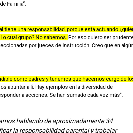
de Familia”.
cial tiene una responsabilidad, porque está actuando ¿quié
tal o cual grupo? No sabemos.
Por eso quiero ser prudente
reccionadas por jueces de Instrucción. Creo que en algú
udible como padres y tenemos que hacernos cargo de lo
 apuntar allí. Hay ejemplos en la diversidad de
responder a acciones. Se han sumado cada vez más”.
stamos hablando de aproximadamente 34
icar la responsabilidad parental y trabajar