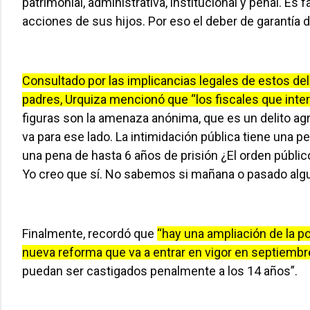
patrimonial, administrativa, institucional y penal. Es
acciones de sus hijos. Por eso el deber de garantía 
Consultado por las implicancias legales de estos deli
padres, Urquiza mencionó que “los fiscales que inter
figuras son la amenaza anónima, que es un delito ag
va para ese lado. La intimidación pública tiene una p
una pena de hasta 6 años de prisión ¿El orden públic
Yo creo que sí. No sabemos si mañana o pasado alguie
Finalmente, recordó que
“hay una ampliación de la po
nueva reforma que va a entrar en vigor en septiembr
puedan ser castigados penalmente a los 14 años”.