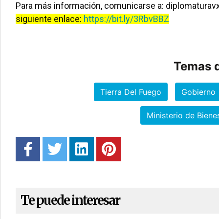
Para más información, comunicarse a:
diplomaturav
siguiente enlace:
https://bit.ly/3RbvBBZ
Temas d
Tierra Del Fuego
Gobierno
Ministerio de Biene
Te puede interesar