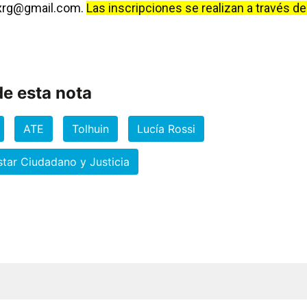
xrg@gmail.com
.
Las inscripciones se realizan a través de
e esta nota
ATE
Tolhuin
Lucía Rossi
star Ciudadano y Justicia