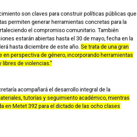
imiento son claves para construir políticas públicas que
stas permiten generar herramientas concretas para la
 fortaleciendo el compromiso comunitario. También
iones estarán abiertas hasta el 30 de mayo, fecha en la
derá hasta diciembre de este año.
Se trata de una gran
e en perspectiva de género, incorporando herramientas
 libres de violencias.”
etaría acompañará el desarrollo integral de la
teriales, tutorías y seguimiento académico, mientras
a en Metet 392 para el dictado de las ocho clases