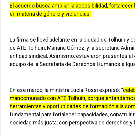
El acuerdo busca ampliar la accesibilidad, fortalecer 
en materia de género y violencias.
La firma se llevó adelante en la ciudad de Tolhuin y c
de ATE Tolhuin, Mariana Gómez, y la secretaria Admin
entidad sindical. Asimismo, estuvieron presentes el 
equipo de la Secretaría de Derechos Humanos e Igua
En ese marco, la ministra Lucía Rossi expresó: “
celeb
mancomunado con ATE Tolhuin, porque entendemos q
herramientas y oportunidades de formación a la co
fundamental para fortalecer capacidades, construi
sociedad más justa, con perspectiva de derechos y li