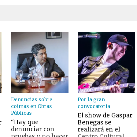
Denuncias sobre
Por la gran
coimas en Obras
convocatoria
Públicas
El show de Gaspar
“Hay que
r
Benegas se
denunciar con
realizará en el
pruebas y no hacer
Centro Cultural