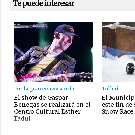
Te puede interesar
Por la gran convocatoria
Tolhuin
El show de Gaspar
El Munici
Benegas se realizará en el
este fin de
Centro Cultural Esther
Snow Race
Fadul