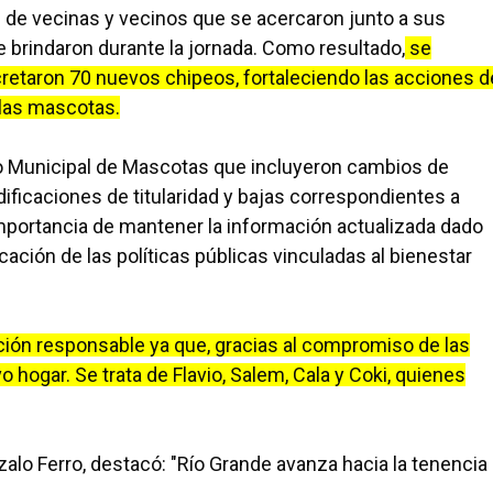
 de vecinas y vecinos que se acercaron junto a sus
 brindaron durante la jornada. Como resultado,
se
retaron 70 nuevos chipeos, fortaleciendo las acciones d
 las mascotas.
tro Municipal de Mascotas que incluyeron cambios de
ificaciones de titularidad y bajas correspondientes a
importancia de mantener la información actualizada dado
cación de las políticas públicas vinculadas al bienestar
ión responsable ya que, gracias al compromiso de las
 hogar. Se trata de Flavio, Salem, Cala y Coki, quienes
zalo Ferro, destacó: "Río Grande avanza hacia la tenencia