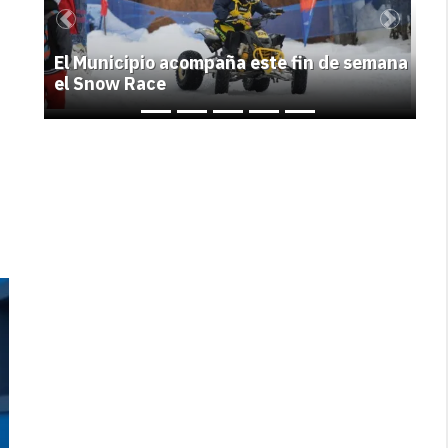
0
Previous
Next
El Municipio acompaña este fin de semana
el Snow Race