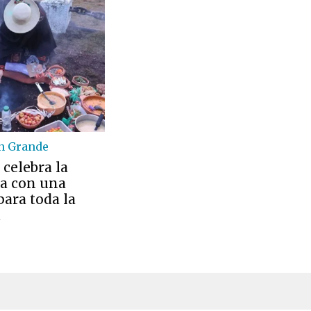
n Grande
celebra la
 con una
ara toda la
d