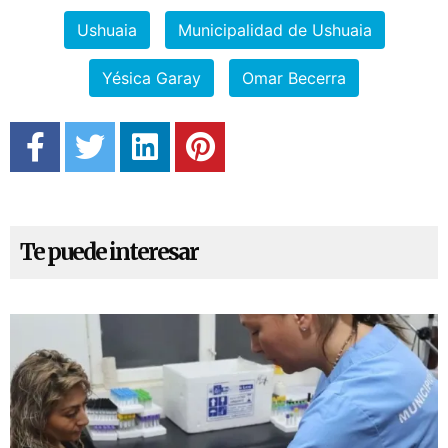
Ushuaia
Municipalidad de Ushuaia
Yésica Garay
Omar Becerra
Te puede interesar