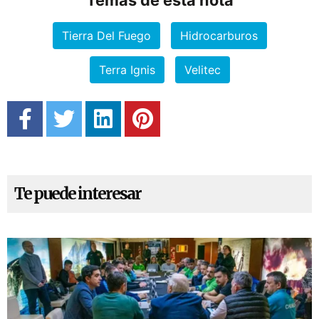
Temas de esta nota
Tierra Del Fuego
Hidrocarburos
Terra Ignis
Velitec
Te puede interesar