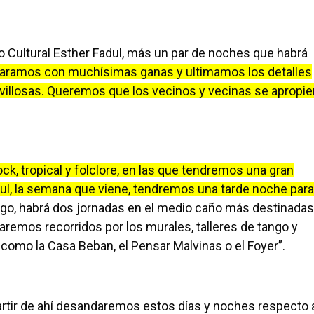
o Cultural Esther Fadul, más un par de noches que habrá
aramos con muchísimas ganas y ultimamos los detalles
illosas. Queremos que los vecinos y vecinas se apropie
ock, tropical y folclore, en las que tendremos una gran
dul, la semana que viene, tendremos una tarde noche para
go, habrá dos jornadas en el medio caño más destinadas
naremos recorridos por los murales, talleres de tango y
como la Casa Beban, el Pensar Malvinas o el Foyer”.
partir de ahí desandaremos estos días y noches respecto 