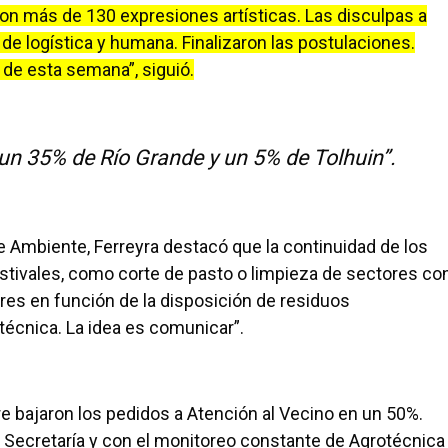
ron más de 130 expresiones artísticas. Las disculpas a
de logística y humana. Finalizaron las postulaciones.
 de esta semana”, siguió.
un 35% de Río Grande y un 5% de Tolhuin”.
de Ambiente, Ferreyra destacó que la continuidad de los
estivales, como corte de pasto o limpieza de sectores co
es en función de la disposición de residuos
écnica. La idea es comunicar”.
e bajaron los pedidos a Atención al Vecino en un 50%.
a Secretaría y con el monitoreo constante de Agrotécnica