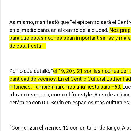
Asimismo, manifestó que “el epicentro será el Centr
en el medio caño, en el centro de la ciudad.
Nos prep
para que estas noches sean importantísimas y marav
de esta fiesta”.
Por lo que detalló, “
el 19, 20 y 21 son las noches de r
cantidad de vecinos. En el Centro Cultural Esther Fa
infancias. También haremos una fiesta para +60.
Lue
a la adolescencia, como el freestyle. A eso le adicio
cerámica con DJ. Serán en espacios más culturales, 
“Comienzan el viernes 12 con un taller de tango. A 