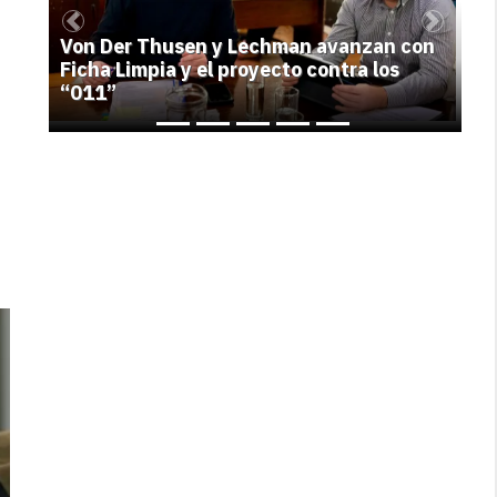
Previous
Next
Von Der Thusen y Lechman avanzan con
Ficha Limpia y el proyecto contra los
“011”