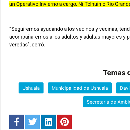
un Operativo Invierno a cargo. Ni Tolhuin o Río Gran
“Seguiremos ayudando a los vecinos y vecinas, ten
acompañaremos a los adultos y adultas mayores y pe
veredas”, cerró.
Temas d
Ushuaia
Municipalidad de Ushuaia
Davi
Secretaría de Ambi