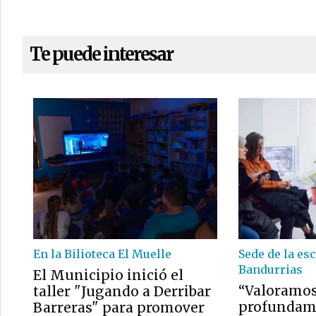
Te puede interesar
En la Bilioteca El Muelle
Sede de la es
Bandurrias
El Municipio inició el
“Valoramo
taller "Jugando a Derribar
profundame
Barreras" para promover