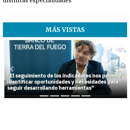
distintas especialidades”
MÁS VISTAS
1
Previous
Next
"El seguimiento de los indicadores nos permite
identificar oportunidades y necesidades para
seguir desarrollando herramientas"