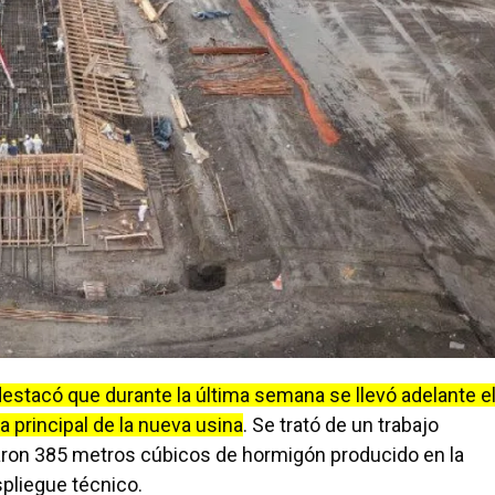
o, destacó que durante la última semana se llevó adelante e
 principal de la nueva usina
. Se trató de un trabajo
caron 385 metros cúbicos de hormigón producido en la
pliegue técnico.