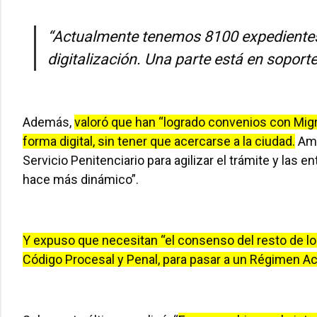
“Actualmente tenemos 8100 expedientes 
digitalización. Una parte está en soporte 
Además,
valoró que han “logrado convenios con Migr
forma digital, sin tener que acercarse a la ciudad.
Amé
Servicio Penitenciario para agilizar el trámite y las e
hace más dinámico”.
Y expuso que necesitan “el consenso del resto de l
Código Procesal y Penal, para pasar a un Régimen Ac