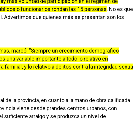
“Hay más voluntad de participación en el régimen de
blicos o funcionarios rondan las 15 personas
. No es que
al. Advertimos que quienes más se presentan son los
ismas, marcó: “Siempre un crecimiento demográfico
 una variable importante a todo lo relativo en
 familiar, y lo relativo a delitos contra la integridad sexua
de la provincia, en cuanto a la mano de obra calificada
rovincia viene desde grandes centros urbanos, con
l suficiente arraigo y se produzca un nivel de