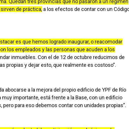
ema. Quedan tres provincias que no pasaron a un régimen
sirven de práctica,
a los efectos de contar con un Códig
destacar es que hemos logrado inaugurar, o reacomodar
con los empleados y las personas que acuden a los
rendar inmuebles. Con el de 12 de octubre reducimos de
ras propias y dejar esto, que realmente es costoso”.
a abocarse a la mejora del propio edificio de YPF de Río
a muy importante, está frente a la Base, con un edificio
, pero para eso debemos contar con unidades propias”.