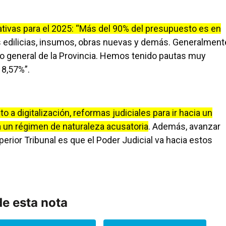
ativas para el 2025: “Más del 90% del presupuesto es en
s edilicias, insumos, obras nuevas y demás. Generalment
 general de la Provincia. Hemos tenido pautas muy
 8,57%”.
 a digitalización, reformas judiciales para ir hacia un
 a un régimen de naturaleza acusatoria
. Además, avanzar
perior Tribunal es que el Poder Judicial va hacia estos
e esta nota