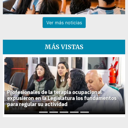
Ver más noticias
MÁS VISTAS
1
Previous
Next
Profesionales de la terapia ocupacional
expusieron en la Legislatura los fundamentos
para regular su actividad