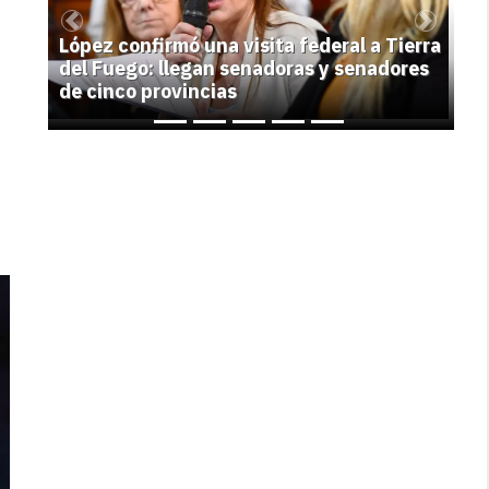
Previous
Next
López confirmó una visita federal a Tierra
del Fuego: llegan senadoras y senadores
de cinco provincias