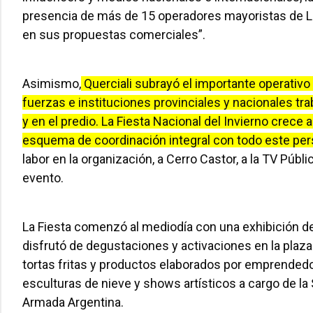
presencia de más de 15 operadores mayoristas de Lat
en sus propuestas comerciales”.
Asimismo,
Querciali subrayó el importante operativ
fuerzas e instituciones provinciales y nacionales tr
y en el predio. La Fiesta Nacional del Invierno crec
esquema de coordinación integral con todo este per
labor en la organización, a Cerro Castor, a la TV Públ
evento.
La Fiesta comenzó al mediodía con una exhibición de 
disfrutó de degustaciones y activaciones en la plaza
tortas fritas y productos elaborados por emprendedo
esculturas de nieve y shows artísticos a cargo de la 
Armada Argentina.