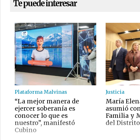
Te puede interesar
Plataforma Malvinas
Justicia
“La mejor manera de
María Elen
ejercer soberanía es
asumió com
conocer lo que es
Familia y M
nuestro”, manifestó
del Distrito
Cubino