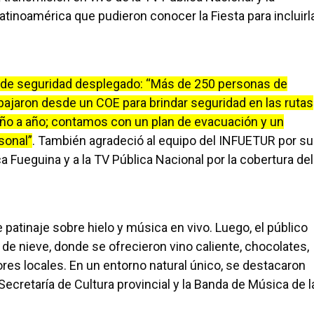
inoamérica que pudieron conocer la Fiesta para incluirl
o de seguridad desplegado: “Más de 250 personas de
abajaron desde un COE para brindar seguridad en las rutas
e año a año; contamos con un plan de evacuación y un
sonal”
. También agradeció al equipo del INFUETUR por su
ica Fueguina y a la TV Pública Nacional por la cobertura del
patinaje sobre hielo y música en vivo. Luego, el público
 de nieve, donde se ofrecieron vino caliente, chocolates,
res locales. En un entorno natural único, se destacaron
Secretaría de Cultura provincial y la Banda de Música de l