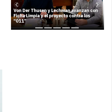
Previous
Next
Von Der Thusen y Lechman avanzan con
Ficha Limpia y el proyecto contra los
“011”
l