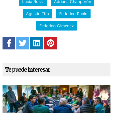
Lucía Rossi
Adriana Chapperón
Agustín Tita
Federico Runín
Federico Giménez
Te puede interesar