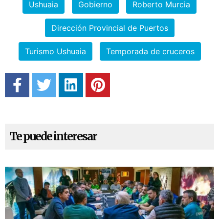
Ushuaia
Gobierno
Roberto Murcia
Dirección Provincial de Puertos
Turismo Ushuaia
Temporada de cruceros
Te puede interesar