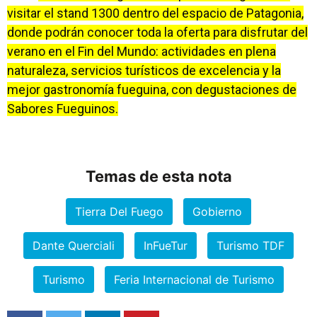
visitar el stand 1300 dentro del espacio de Patagonia,
donde podrán conocer toda la oferta para disfrutar del
verano en el Fin del Mundo: actividades en plena
naturaleza, servicios turísticos de excelencia y la
mejor gastronomía fueguina, con degustaciones de
Sabores Fueguinos.
Temas de esta nota
Tierra Del Fuego
Gobierno
Dante Querciali
InFueTur
Turismo TDF
Turismo
Feria Internacional de Turismo