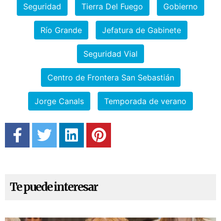
Seguridad
Tierra Del Fuego
Gobierno
Río Grande
Jefatura de Gabinete
Seguridad Vial
Centro de Frontera San Sebastián
Jorge Canals
Temporada de verano
Te puede interesar