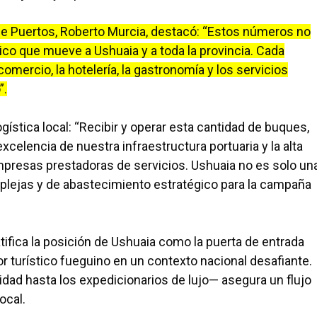
 de Puertos, Roberto Murcia, destacó: “Estos números no
co que mueve a Ushuaia y a toda la provincia. Cada
omercio, la hotelería, la gastronomía y los servicios
”.
ística local: “Recibir y operar esta cantidad de buques,
celencia de nuestra infraestructura portuaria y la alta
mpresas prestadoras de servicios. Ushuaia no es solo un
plejas y de abastecimiento estratégico para la campaña
tifica la posición de Ushuaia como la puerta de entrada
ctor turístico fueguino en un contexto nacional desafiante.
dad hasta los expedicionarios de lujo— asegura un flujo
ocal.