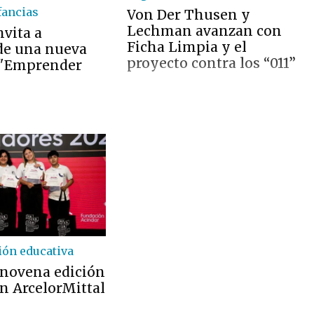
fancias
Von Der Thusen y
Lechman avanzan con
nvita a
Ficha Limpia y el
 de una nueva
proyecto contra los “011”
 "Emprender
ón educativa
a novena edición
n ArcelorMittal