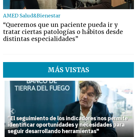
AMED Salud&Bienestar
“Queremos que un paciente pueda ir y
tratar ciertas patologías o hábitos desde
distintas especialidades”
MÁS VISTAS
1
Previous
Next
"El seguimiento de los indicadores nos permite
identificar oportunidades y necesidades para
seguir desarrollando herramientas"