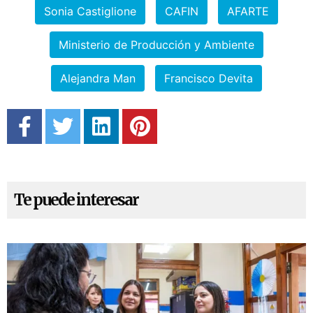
Sonia Castiglione
CAFIN
AFARTE
Ministerio de Producción y Ambiente
Alejandra Man
Francisco Devita
Te puede interesar