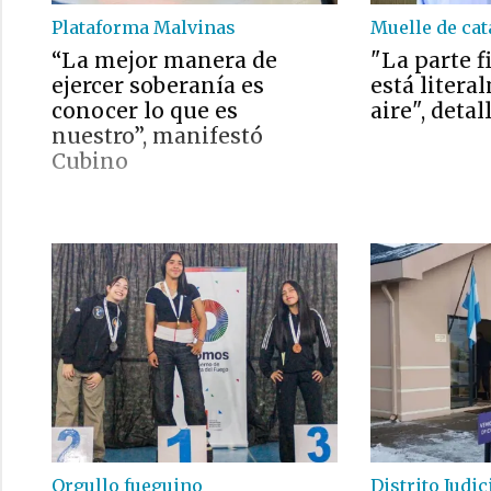
Plataforma Malvinas
Muelle de ca
“La mejor manera de
"La parte f
ejercer soberanía es
está litera
conocer lo que es
aire", detal
nuestro”, manifestó
Cubino
Orgullo fueguino
Distrito Judic