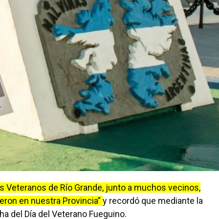
os Veteranos de Río Grande, junto a muchos vecinos,
eron en nuestra Provincia”
y recordó que mediante la
a del Día del Veterano Fueguino.