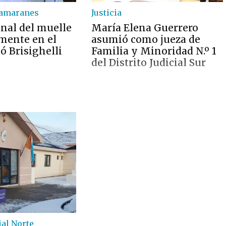
tamaranes
Justicia
inal del muelle
María Elena Guerrero
lmente en el
asumió como jueza de
ló Brisighelli
Familia y Minoridad N.º 1
del Distrito Judicial Sur
ial Norte