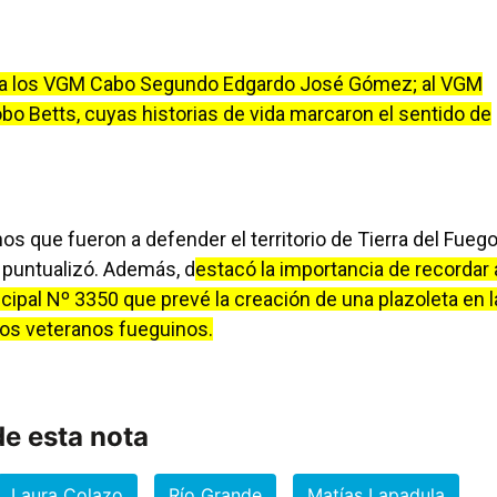
do a los VGM Cabo Segundo Edgardo José Gómez; al VGM
o Betts, cuyas historias de vida marcaron el sentido de
s que fueron a defender el territorio de Tierra del Fuego
, puntualizó. Además, d
estacó la importancia de recordar 
pal Nº 3350 que prevé la creación de una plazoleta en l
los veteranos fueguinos.
e esta nota
Laura Colazo
Río Grande
Matías Lapadula