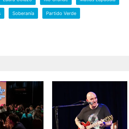
s
Soberanía
Partido Verde