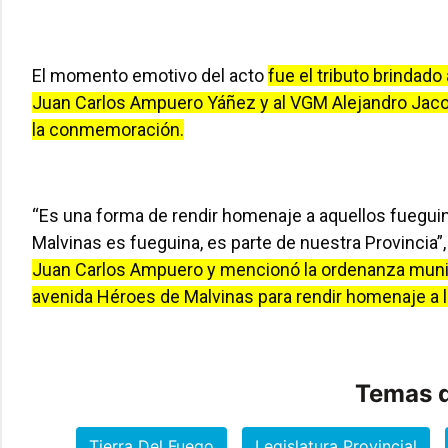
El momento emotivo del acto
fue el tributo brinda
Juan Carlos Ampuero Yáñez y al VGM Alejandro Jacob
la conmemoración.
“Es una forma de rendir homenaje a aquellos fueguino
Malvinas es fueguina, es parte de nuestra Provincia”
Juan Carlos Ampuero y mencionó la ordenanza munici
avenida Héroes de Malvinas para rendir homenaje a 
Temas d
Tierra Del Fuego
Legislatura Provincial