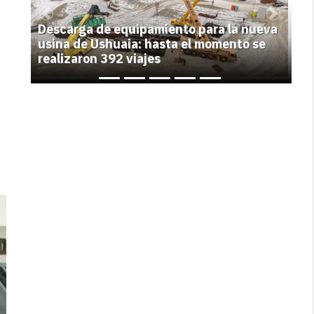
Previous
Next
Descarga de equipamiento para la nueva
usina de Ushuaia: hasta el momento se
realizaron 392 viajes