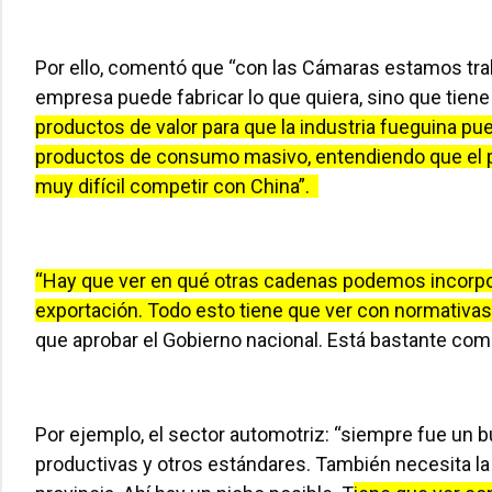
Por ello, comentó que “con las Cámaras estamos trab
empresa puede fabricar lo que quiera, sino que tie
productos de valor para que la industria fueguina pu
productos de consumo masivo, entendiendo que el paí
muy difícil competir con China”.
“Hay que ver en qué otras cadenas podemos incorpor
exportación. Todo esto tiene que ver con normativ
que aprobar el Gobierno nacional. Está bastante com
Por ejemplo, el sector automotriz: “siempre fue un bu
productivas y otros estándares. También necesita la