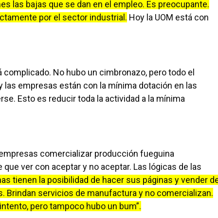
s las bajas que se dan en el empleo. Es preocupante.
tamente por el sector industrial.
Hoy la UOM está con
á complicado. No hubo un cimbronazo, pero todo el
 y las empresas están con la mínima dotación en las
se. Esto es reducir toda la actividad a la mínima
s empresas comercializar producción fueguina
e que ver con aceptar y no aceptar. Las lógicas de las
as tienen la posibilidad de hacer sus páginas y vender d
s. Brindan servicios de manufactura y no comercializan.
l intento, pero tampoco hubo un bum”.