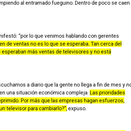
rompiendo al entramado fueguino. Dentro de poco se caen
nifestó: “por lo que venimos hablando con gerentes
en de ventas no es lo que se esperaba. Tan cerca del
se esperaban más ventas de televisores y no está
cuchamos a diario que la gente no llega a fin de mes y n
á en una situación económica compleja.
Las prioridades
eprimido. Por más que las empresas hagan esfuerzos,
un televisor para cambiarlo?”,
expuso.