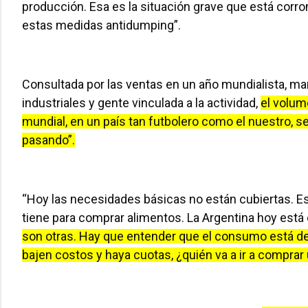
producción. Esa es la situación grave que está cor
estas medidas antidumping”.
Consultada por las ventas en un año mundialista, ma
industriales y gente vinculada a la actividad,
el volum
mundial, en un país tan futbolero como el nuestro, 
pasando”.
“Hoy las necesidades básicas no están cubiertas. Es
tiene para comprar alimentos. La Argentina hoy est
son otras. Hay que entender que el consumo está d
bajen costos y haya cuotas, ¿quién va a ir a comprar 