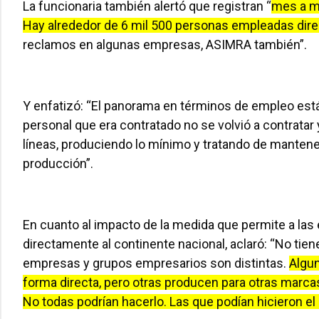
La funcionaria también alertó que registran “
mes a me
Hay alrededor de 6 mil 500 personas empleadas direc
reclamos en algunas empresas, ASIMRA también”.
Y enfatizó: “El panorama en términos de empleo est
personal que era contratado no se volvió a contratar
líneas, produciendo lo mínimo y tratando de mantener
producción”.
En cuanto al impacto de la medida que permite a la
directamente al continente nacional, aclaró: “No tien
empresas y grupos empresarios son distintas.
Algun
forma directa, pero otras producen para otras marca
No todas podrían hacerlo. Las que podían hicieron e