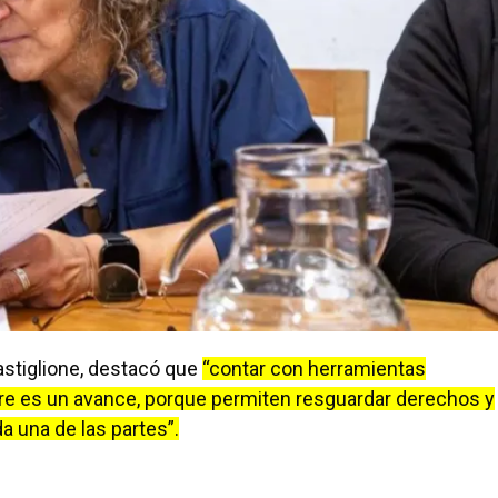
Castiglione, destacó que
“contar con herramientas
pre es un avance, porque permiten resguardar derechos y
a una de las partes”.