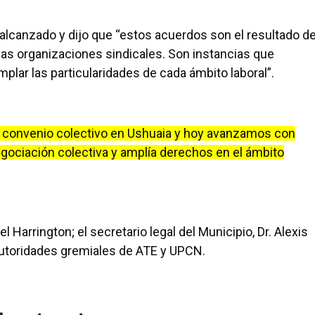
 alcanzado y dijo que “estos acuerdos son el resultado de
 las organizaciones sindicales. Son instancias que
lar las particularidades de cada ámbito laboral”.
 convenio colectivo en Ushuaia y hoy avanzamos con
egociación colectiva y amplía derechos en el ámbito
l Harrington; el secretario legal del Municipio, Dr. Alexis
 autoridades gremiales de ATE y UPCN.