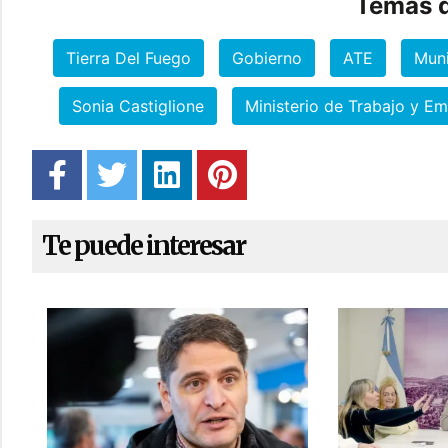
Temas d
Tierra Del Fuego
Gobierno
ATE
Muni
Sonia Castiglione
Ministerio de Trabajo y E
Te puede interesar