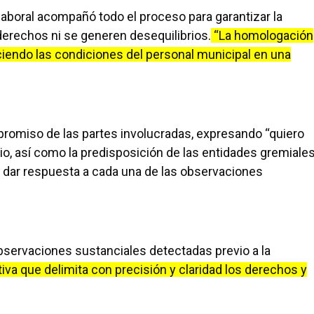
a laboral acompañó todo el proceso para garantizar la
derechos ni se generen desequilibrios.
“La homologación
eciendo las condiciones del personal municipal en una
mpromiso de las partes involucradas, expresando “quiero
rio, así como la predisposición de las entidades gremiale
y dar respuesta a cada una de las observaciones
observaciones sustanciales detectadas previo a la
iva que delimita con precisión y claridad los derechos y