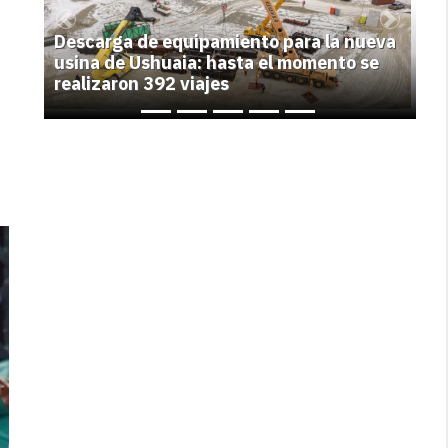
Previous
Next
Descarga de equipamiento para la nueva
usina de Ushuaia: hasta el momento se
realizaron 392 viajes