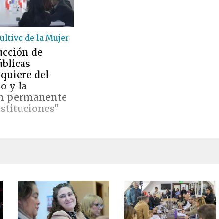
ltivo de la Mujer
ucción de
úblicas
equiere del
o y la
ón permanente
nstituciones"