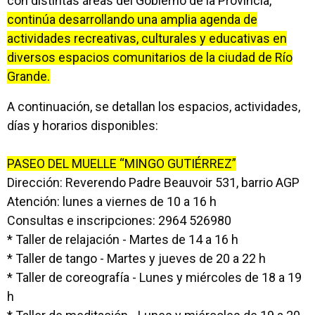
con distintas áreas del Gobierno de la Provincia,
continúa desarrollando una amplia agenda de
actividades recreativas, culturales y educativas en
diversos espacios comunitarios de la ciudad de Río
Grande.
A continuación, se detallan los espacios, actividades,
días y horarios disponibles:
PASEO DEL MUELLE “MINGO GUTIÉRREZ”
Dirección: Reverendo Padre Beauvoir 531, barrio AGP
Atención: lunes a viernes de 10 a 16 h
Consultas e inscripciones: 2964 526980
* Taller de relajación - Martes de 14 a 16 h
* Taller de tango - Martes y jueves de 20 a 22 h
* Taller de coreografía - Lunes y miércoles de 18 a 19
h