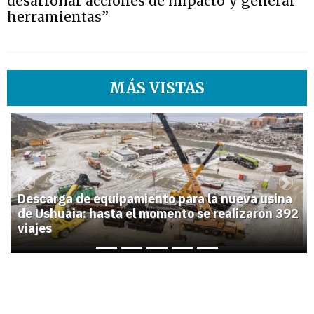
desarrollar acciones de impacto y generar
herramientas”
MÁS VISTAS
1
Previous
Next
Descarga de equipamiento para la nueva usina
de Ushuaia: hasta el momento se realizaron 392
viajes