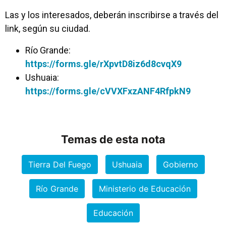
Las y los interesados, deberán inscribirse a través del
link, según su ciudad.
Río Grande:
https://forms.gle/rXpvtD8iz6d8cvqX9
Ushuaia:
https://forms.gle/cVVXFxzANF4RfpkN9
Temas de esta nota
Tierra Del Fuego
Ushuaia
Gobierno
Río Grande
Ministerio de Educación
Educación