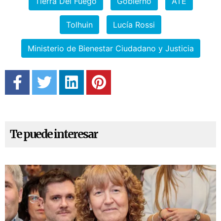
Tierra Del Fuego
Gobierno
ATE
Tolhuin
Lucía Rossi
Ministerio de Bienestar Ciudadano y Justicia
Te puede interesar