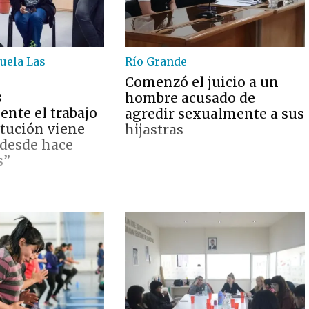
cuela Las
Río Grande
Comenzó el juicio a un
s
hombre acusado de
nte el trabajo
agredir sexualmente a sus
itución viene
hijastras
 desde hace
s”