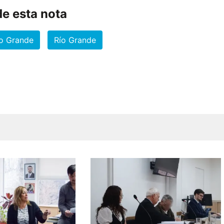
e esta nota
ío Grande
Río Grande