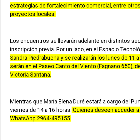
estrategias de fortalecimiento comercial, entre otr
proyectos locales.
Los encuentros se llevarán adelante en distintos sec
inscripción previa. Por un lado, en el Espacio Tecnoló
Sandra Piedrabuena y se realizarán los lunes de 11 a 
serán en el Paseo Canto del Viento (Fagnano 650), de 
Victoria Santana.
Mientras que María Elena Duré estará a cargo del Punt
viernes de 14 a 16 horas.
Quienes deseen acceder a e
WhatsApp 2964-495155.