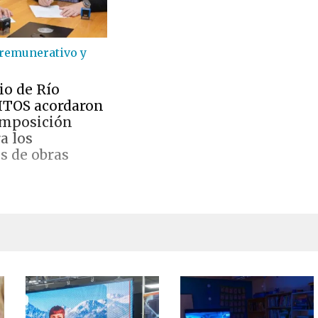
 remunerativo y
io de Río
ITOS acordaron
omposición
ra los
s de obras