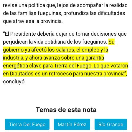
revise una política que, lejos de acompañar la realidad
de las familias fueguinas, profundiza las dificultades
que atraviesa la provincia.
“El Presidente debería dejar de tomar decisiones que
perjudican la vida cotidiana de los fueguinos.
Su
gobierno ya afectó los salarios, el empleo y la
industria, y ahora avanza sobre una garantía
energética clave para Tierra del Fuego. Lo que votaron
en Diputados es un retroceso para nuestra provincia”,
concluyó.
Temas de esta nota
Tierra Del Fuego
Martín Pérez
Río Grande