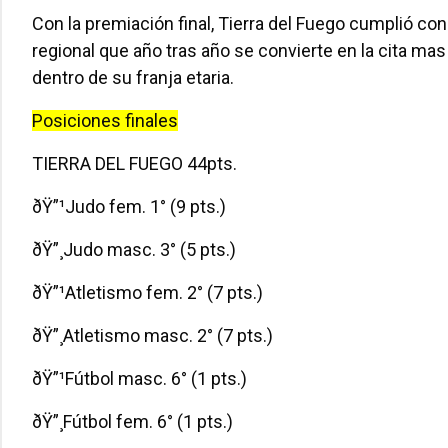
Con la premiación final, Tierra del Fuego cumplió c
regional que año tras año se convierte en la cita ma
dentro de su franja etaria.
Posiciones finales
TIERRA DEL FUEGO 44pts.
ðŸ”¹Judo fem. 1° (9 pts.)
ðŸ”¸Judo masc. 3° (5 pts.)
ðŸ”¹Atletismo fem. 2° (7 pts.)
ðŸ”¸Atletismo masc. 2° (7 pts.)
ðŸ”¹Fútbol masc. 6° (1 pts.)
ðŸ”¸Fútbol fem. 6° (1 pts.)