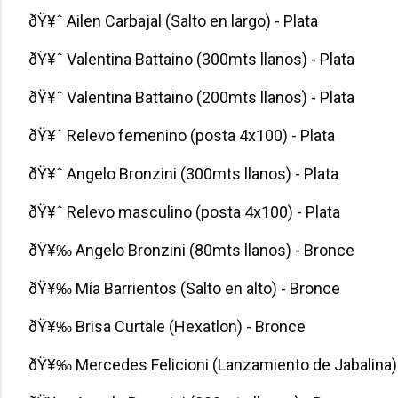
ðŸ¥ˆ Ailen Carbajal (Salto en largo) - Plata
ðŸ¥ˆ Valentina Battaino (300mts llanos) - Plata
ðŸ¥ˆ Valentina Battaino (200mts llanos) - Plata
ðŸ¥ˆ Relevo femenino (posta 4x100) - Plata
ðŸ¥ˆ Angelo Bronzini (300mts llanos) - Plata
ðŸ¥ˆ Relevo masculino (posta 4x100) - Plata
ðŸ¥‰ Angelo Bronzini (80mts llanos) - Bronce
ðŸ¥‰ Mía Barrientos (Salto en alto) - Bronce
ðŸ¥‰ Brisa Curtale (Hexatlon) - Bronce
ðŸ¥‰ Mercedes Felicioni (Lanzamiento de Jabalina)