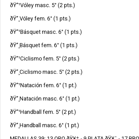
ðŸ”¹Vóley masc. 5° (2 pts.)
ðŸ”¸Vóley fem. 6° (1 pts.)
ðŸ”¹Básquet masc. 6° (1 pts.)
ðŸ”¸Básquet fem. 6° (1 pts.)
ðŸ”¹Ciclismo fem. 5° (2 pts.)
ðŸ”¸Ciclismo masc. 5° (2 pts.)
ðŸ”¹Natación fem. 6° (1 pt.)
ðŸ”¸Natación masc. 6° (1 pt.)
ðŸ”¹Handball fem. 5° (2 pt.)
ðŸ”¸Handball masc. 6° (1 pt.)
MEDALLAS 39: 13 ORO ðŸ¥‡ - 9 PLATA ðŸ¥ˆ - 17 B