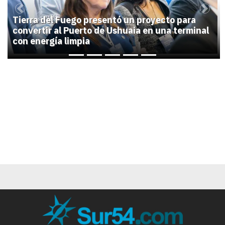
Previous
Next
Tierra del Fuego presentó un proyecto para
convertir al Puerto de Ushuaia en una terminal
con energía limpia