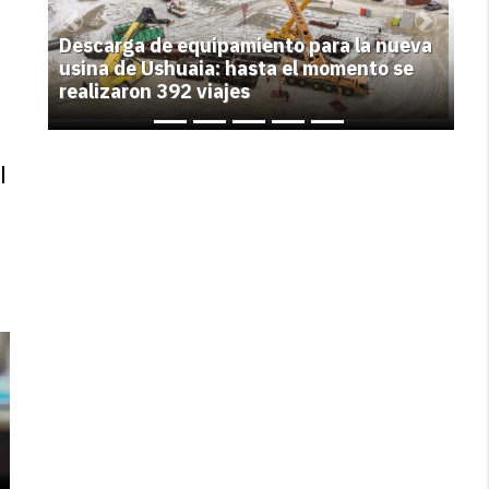
Previous
Next
Descarga de equipamiento para la nueva
usina de Ushuaia: hasta el momento se
realizaron 392 viajes
l