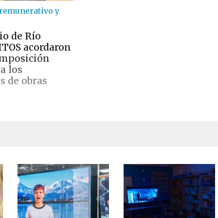
 remunerativo y
io de Río
ITOS acordaron
omposición
ra los
s de obras