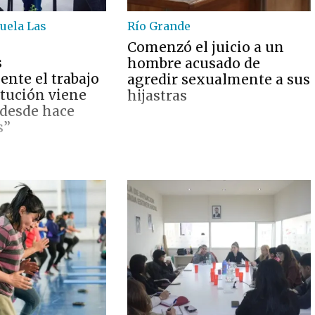
cuela Las
Río Grande
Comenzó el juicio a un
s
hombre acusado de
nte el trabajo
agredir sexualmente a sus
itución viene
hijastras
 desde hace
s”