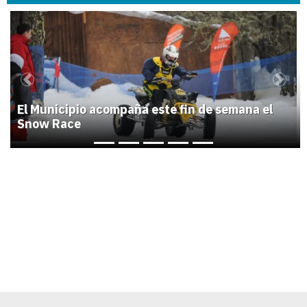
1
Previous
Next
El Municipio acompaña este fin de semana el
Snow Race