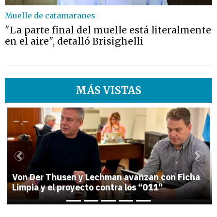
Muelle de catamaranes
"La parte final del muelle está literalmente
en el aire", detalló Brisighelli
MÁS VISTAS
1
Previous
Next
Von Der Thusen y Lechman avanzan con Ficha
Limpia y el proyecto contra los “011”