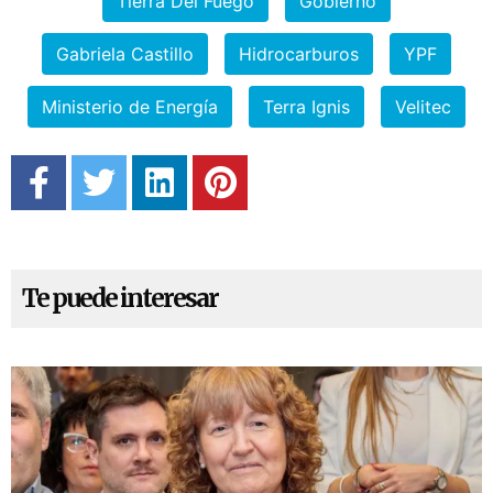
Tierra Del Fuego
Gobierno
Gabriela Castillo
Hidrocarburos
YPF
Ministerio de Energía
Terra Ignis
Velitec
Te puede interesar