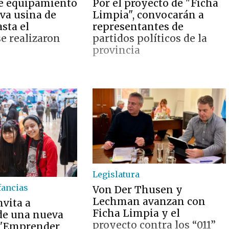
e equipamiento
Por el proyecto de "Ficha
eva usina de
Limpia", convocarán a
sta el
representantes de
 realizaron
partidos políticos de la
provincia
Legislatura
fancias
Von Der Thusen y
Lechman avanzan con
nvita a
Ficha Limpia y el
 de una nueva
proyecto contra los “011”
 "Emprender