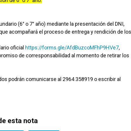
ión de 6° o 7° año.
cundario (6° o 7° año) mediante la presentación del DNI,
e que acompañará el proceso de entrega y rendición de lo
ario oficial
https://forms.gle/AfdBuzcoMFhP9HVe7
,
mpromiso de corresponsabilidad al momento de retirar los
ados podrán comunicarse al 2964 358919 o escribir al
e esta nota