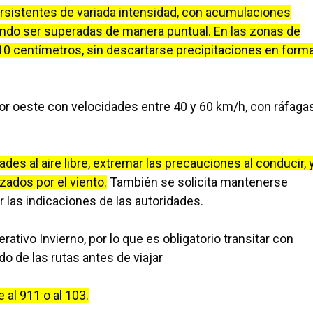
ersistentes de variada intensidad, con acumulaciones
endo ser superadas de manera puntual. En las zonas de
10 centímetros, sin descartarse precipitaciones en form
tor oeste con velocidades entre 40 y 60 km/h, con ráfaga
es al aire libre, extremar las precauciones al conducir, 
ados por el viento.
También se solicita mantenerse
r las indicaciones de las autoridades.
tivo Invierno, por lo que es obligatorio transitar con
o de las rutas antes de viajar
al 911 o al 103.