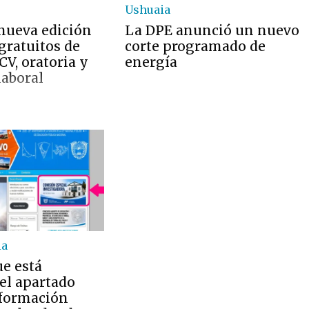
Ushuaia
 nueva edición
La DPE anunció un nuevo
 gratuitos de
corte programado de
V, oratoria y
energía
laboral
ia
ue está
el apartado
nformación