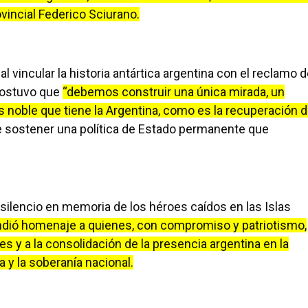
ovincial Federico Sciurano.
l vincular la historia antártica argentina con el reclamo 
 sostuvo que
“debemos construir una única mirada, un
s noble que tiene la Argentina, como es la recuperación 
e sostener una política de Estado permanente que
silencio en memoria de los héroes caídos en las Islas
indió homenaje a quienes, con compromiso y patriotismo,
es y a la consolidación de la presencia argentina en la
 y la soberanía nacional.