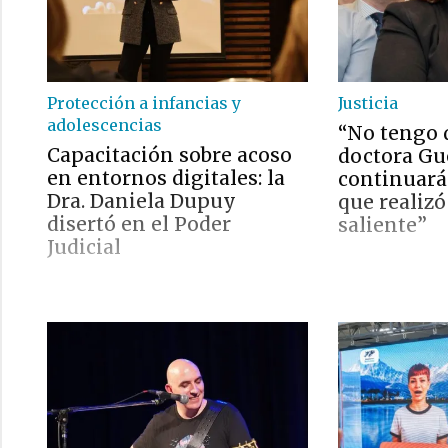
Protección a infancias y
Justicia
adolescencias
“No tengo 
Capacitación sobre acoso
doctora Gu
en entornos digitales: la
continuará 
Dra. Daniela Dupuy
que realizó
disertó en el Poder
saliente”
Judicial