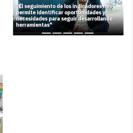
"El seguimiento de los indicadores nos
Previous
Next
permite identificar oportunidades y
necesidades para seguir desarrollando
herramientas"