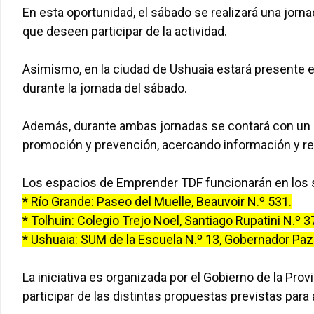
En esta oportunidad, el sábado se realizará una jorna
que deseen participar de la actividad.
Asimismo, en la ciudad de Ushuaia estará presente el 
durante la jornada del sábado.
Además, durante ambas jornadas se contará con un 
promoción y prevención, acercando información y re
Los espacios de Emprender TDF funcionarán en los s
* Río Grande: Paseo del Muelle, Beauvoir N.º 531.
* Tolhuin: Colegio Trejo Noel, Santiago Rupatini N.º 3
* Ushuaia: SUM de la Escuela N.º 13, Gobernador Paz
La iniciativa es organizada por el Gobierno de la Prov
participar de las distintas propuestas previstas par