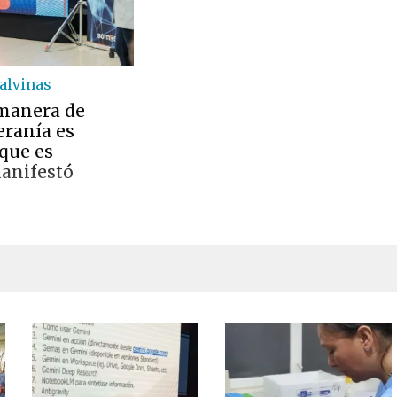
alvinas
manera de
eranía es
 que es
manifestó