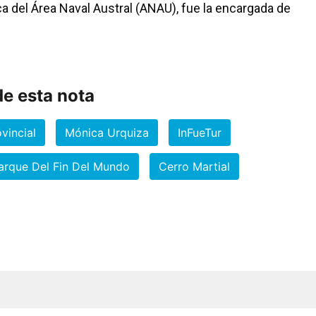
ca del Área Naval Austral (ANAU), fue la encargada de
e esta nota
vincial
Mónica Urquiza
InFueTur
arque Del Fin Del Mundo
Cerro Martial