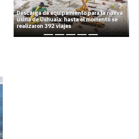
Previous
Next
Descarga de equipamiento para la nueva
usina de Ushuaia: hasta el momento se
realizaron 392 viajes