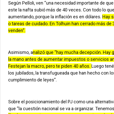
Según Pelloli, ven “una necesidad importante de que 
este la nafta subió más de 40 veces. Con todo lo que
aumentando, porque la inflación es en dólares.
Hay s
o tareas de cuidado. En Tolhuin han cerrado más de
venden”.
Asimismo, a
nalizó que “hay mucha decepción. Hay ge
la mano antes de aumentar impuestos o servicios ant
Festejan la macro, pero te piden 40 años.
Luego tenés
los jubilados, la transfugueada que han hecho con l
cumplimiento de leyes”.
Sobre el posicionamiento del PJ como una alternativa 
que “la cuestión nacional se va a organizar. Tenemo