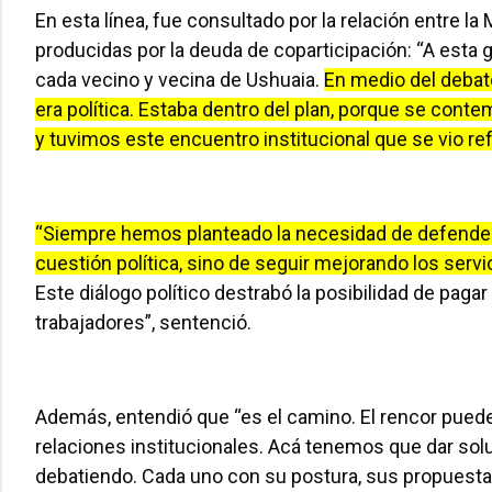
En esta línea, fue consultado por la relación entre la
producidas por la deuda de coparticipación: “A esta 
cada vecino y vecina de Ushuaia.
En medio del debat
era política. Estaba dentro del plan, porque se conte
y tuvimos este encuentro institucional que se vio ref
“Siempre hemos planteado la necesidad de defender 
cuestión política, sino de seguir mejorando los servi
Este diálogo político destrabó la posibilidad de paga
trabajadores”, sentenció.
Además, entendió que “es el camino. El rencor puede 
relaciones institucionales. Acá tenemos que dar so
debatiendo. Cada uno con su postura, sus propuesta