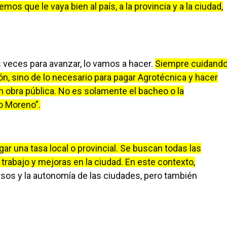
s que le vaya bien al país, a la provincia y a la ciudad,
veces para avanzar, lo vamos a hacer.
Siempre cuidand
n, sino de lo necesario para pagar Agrotécnica y hacer
 obra pública. No es solamente el bacheo o la
o Moreno”.
gar una tasa local o provincial. Se buscan todas las
trabajo y mejoras en la ciudad. En este contexto,
os y la autonomía de las ciudades, pero también