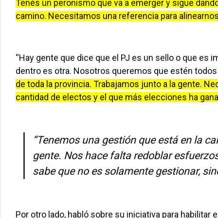
Tenés un peronismo que va a emerger y sigue dando 
camino. Necesitamos una referencia para alinearnos. E
“Hay gente que dice que el PJ es un sello o que es 
dentro es otra. Nosotros queremos que estén todos 
de toda la provincia. Trabajamos junto a la gente. 
cantidad de electos y el que más elecciones ha gana
“Tenemos una gestión que está en la cal
gente. Nos hace falta redoblar esfuerzos
sabe que no es solamente gestionar, sino
Por otro lado, habló sobre su iniciativa para habilit