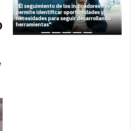
"El seguimiento de los indicadores nos
Previous
Next
permite identificar oportunidades y
necesidades para seguir desarrollando
o
herramientas"
e