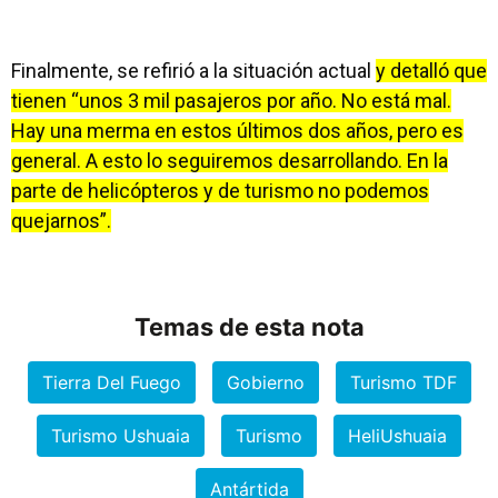
Finalmente, se refirió a la situación actual
y detalló que
tienen “unos 3 mil pasajeros por año. No está mal.
Hay una merma en estos últimos dos años, pero es
general. A esto lo seguiremos desarrollando. En la
parte de helicópteros y de turismo no podemos
quejarnos”.
Temas de esta nota
Tierra Del Fuego
Gobierno
Turismo TDF
Turismo Ushuaia
Turismo
HeliUshuaia
Antártida